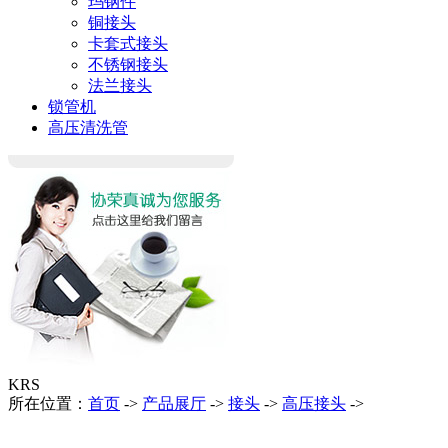
玛钢件
铜接头
卡套式接头
不锈钢接头
法兰接头
锁管机
高压清洗管
KRS
所在位置：
首页
->
产品展厅
->
接头
->
高压接头
->