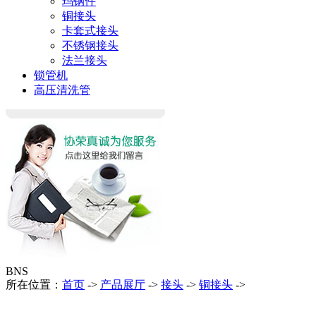
玛钢件
铜接头
卡套式接头
不锈钢接头
法兰接头
锁管机
高压清洗管
BNS
所在位置：
首页
->
产品展厅
->
接头
->
铜接头
->