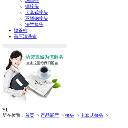
玛钢件
铜接头
卡套式接头
不锈钢接头
法兰接头
锁管机
高压清洗管
YL
所在位置：
首页
->
产品展厅
->
接头
->
卡套式接头
->