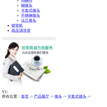
玛钢件
铜接头
卡套式接头
不锈钢接头
法兰接头
锁管机
高压清洗管
YU
所在位置：
首页
->
产品展厅
->
接头
->
卡套式接头
->